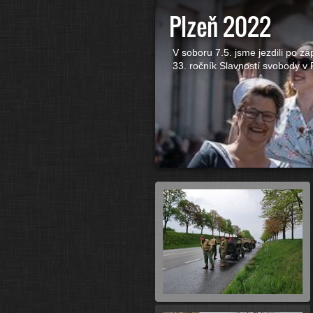
Plzeň 2022
V soboru 7.5. jsme jezdili po 
33. ročník Slavností svobody v P