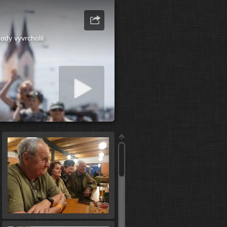
dy vyvrcholil
tit prezentaci