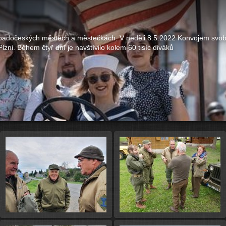
západočeských městech a městečkách. V neděli 8.5.2022 Konvojem svobo
lzni. Během čtyř dní je navštívilo kolem 60 tisíc diváků
Spus