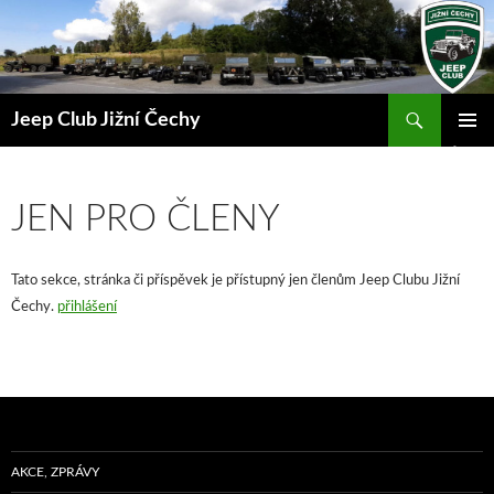
Přejít
k
obsahu
webu
Hledat
Jeep Club Jižní Čechy
ZÁKLAD
NAVIGA
MENU
JEN PRO ČLENY
Tato sekce, stránka či příspěvek je přístupný jen členům Jeep Clubu Jižní
Čechy.
přihlášení
AKCE, ZPRÁVY