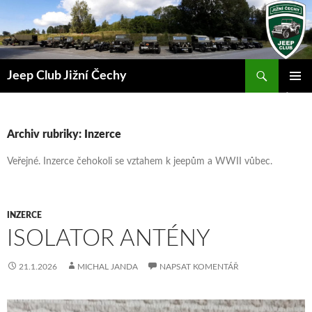
Přejít
k
obsahu
webu
Hledat
Jeep Club Jižní Čechy
ZÁKLAD
NAVIGA
MENU
Archiv rubriky: Inzerce
Veřejné. Inzerce čehokoli se vztahem k jeepům a WWII vůbec.
INZERCE
ISOLATOR ANTÉNY
21.1.2026
MICHAL JANDA
NAPSAT KOMENTÁŘ