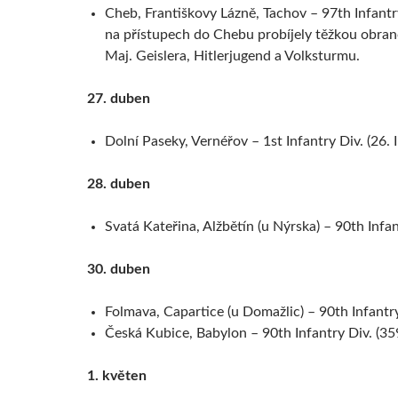
Cheb, Františkovy Lázně, Tachov – 97th Infantry
na přístupech do Chebu probíjely těžkou obrano
Maj. Geislera, Hitlerjugend a Volksturmu.
27. duben
Dolní Paseky, Vernéřov – 1st Infantry Div. (26. 
28. duben
Svatá Kateřina, Alžbětín (u Nýrska) – 90th Infan
30. duben
Folmava, Capartice (u Domažlic) – 90th Infantry
Česká Kubice, Babylon – 90th Infantry Div. (359
1. květen