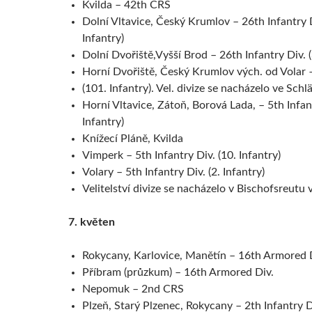
Kvilda – 42th CRS
Dolní Vltavice, Český Krumlov – 26th Infantry D
Infantry)
Dolní Dvořiště,Vyšší Brod – 26th Infantry Div. (
Horní Dvořiště, Český Krumlov vých. od Volar –
(101. Infantry). Vel. divize se nacházelo ve Sch
Horní Vltavice, Zátoň, Borová Lada, – 5th Infant
Infantry)
Knížecí Pláně, Kvilda
Vimperk – 5th Infantry Div. (10. Infantry)
Volary – 5th Infantry Div. (2. Infantry)
Velitelství divize se nacházelo v Bischofsreutu 
7. květen
Rokycany, Karlovice, Manětín – 16th Armored 
Příbram (průzkum) – 16th Armored Div.
Nepomuk – 2nd CRS
Plzeň, Starý Plzenec, Rokycany – 2th Infantry Div