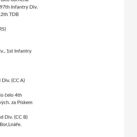
 97th Infantry Div.
612th TDB
RS)
., 1st Infantry
 Div. (CC A)
lo čelo 4th
vých. za Pískem
d Div. (CC B)
Bor,Lnáře.