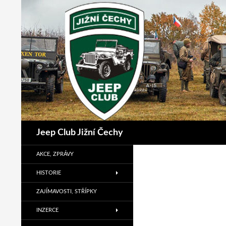
Přejít
k
obsahu
webu
Hledat
Jeep Club Jižní Čechy
AKCE, ZPRÁVY
HISTORIE
ZAJÍMAVOSTI, STŘÍPKY
INZERCE