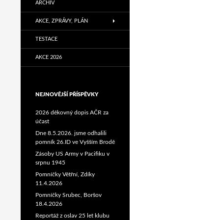
ARCHIV
AKCE, ZPRÁVY, PLÁN
TESTACE
AKCE 2026
NEJNOVĚJŠÍ PŘÍSPĚVKY
2026 děkovný dopis AČR za
účast
Dne 8.5.2026. jsme odhalili
pomník 26.ID ve Vyšším Brodě
Zásoby US Army v Pacifiku v
srpnu 1945
Pomníčky Větřní, Zdíky
11.4.2026
Pomníčky Srubec, Boršov
18.4.2026
Reportáž z oslav 25 let klubu