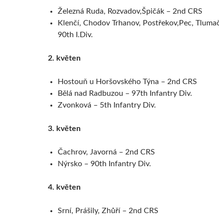
Železná Ruda, Rozvadov,Špičák – 2nd CRS
Klenčí, Chodov Trhanov, Postřekov,Pec, Tluma
90th I.Div.
2. květen
Hostouň u Horšovského Týna – 2nd CRS
Bělá nad Radbuzou – 97th Infantry Div.
Zvonková – 5th Infantry Div.
3. květen
Čachrov, Javorná – 2nd CRS
Nýrsko – 90th Infantry Div.
4. květen
Srní, Prášily, Zhůří – 2nd CRS