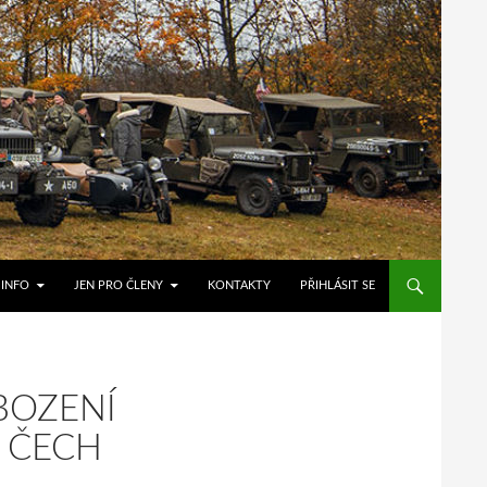
 INFO
JEN PRO ČLENY
KONTAKTY
PŘIHLÁSIT SE
BOZENÍ
H ČECH