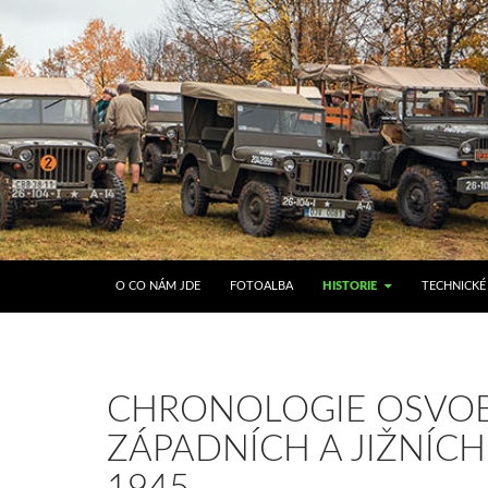
O CO NÁM JDE
FOTOALBA
HISTORIE
TECHNICKÉ
CHRONOLOGIE OSVO
ZÁPADNÍCH A JIŽNÍC