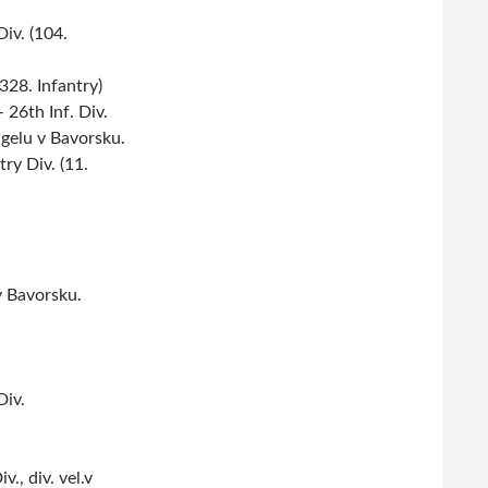
iv. (104.
328. Infantry)
 26th Inf. Div.
lägelu v Bavorsku.
ry Div. (11.
v Bavorsku.
Div.
., div. vel.v