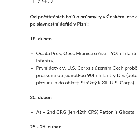
1945
Od počátečních bojů o průsmyky v Českém lese 
po slavnostní defilé v Plzni:
18. duben
Osada Prex, Obec Hranice u Aše – 90th Infantry
Infantry)
První dotyk V. U.S. Corps s územím Čech probě
průzkumnou jednotkou 90th Infantry Div. (poté 
přesunula do oblasti Strážný k XII. U.S. Corps)
20. duben
Aš – 2nd CRG (jen 42th CRS) Patton´s Ghosts
25.- 26. duben