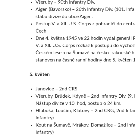
Všeruby – 90th Infantry Div.
Aigen (Bavorsko) – 26th Infantry Div. (101. Infa
štábu divize do obce Aigen.
Postup V. a XII. U.S. Corps z pohraničí do centr
Čech
Dne 4. května 1945 ve 22 hodin vydal generál 
V. a XII. U.S. Corps rozkaz k postupu do výchoz
Českém lese a na Šumavě na česko–rakouské hr
stanoven na časné ranní hodiny dne 5. květen 
5. květen
Janovice – 2nd CRS
Všeruby, Brůdek, Kdyně – 2nd Infantry Div. (9. 
Nástup divize v 10. hod, postup o 24 km.
Hluboká, Loučím, Klatovy – 2nd CRG, 2nd Infant
Infantry)
Kout na Šumavě, Mrákov, Domažlice – 2nd Infan
Infantry)