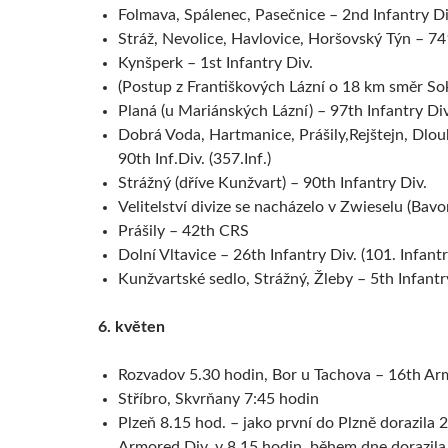
Folmava, Spálenec, Pasečnice – 2nd Infantry Div
Stráž, Nevolice, Havlovice, Horšovský Týn – 74
Kynšperk – 1st Infantry Div.
(Postup z Františkových Lázní o 18 km směr Sok
Planá (u Mariánských Lázní) – 97th Infantry Div
Dobrá Voda, Hartmanice, Prášily,Rejštejn, Dlou
90th Inf.Div. (357.Inf.)
Strážný (dříve Kunžvart) – 90th Infantry Div.
Velitelství divize se nacházelo v Zwieselu (Bavo
Prášily – 42th CRS
Dolní Vltavice – 26th Infantry Div. (101. Infantr
Kunžvartské sedlo, Strážný, Žleby – 5th Infantr
6. květen
Rozvadov 5.30 hodin, Bor u Tachova – 16th Ar
Stříbro, Skvrňany 7:45 hodin
Plzeň 8.15 hod. – jako první do Plzně dorazila 
Armored Div. v 8.15 hodin, během dne dorazila