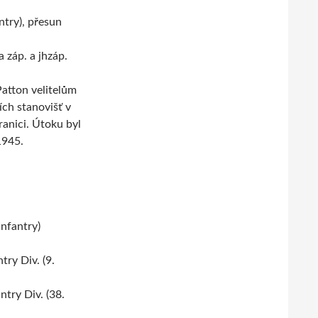
ntry), přesun
a záp. a jhzáp.
Patton velitelům
ích stanovišť v
anici. Útoku byl
1945.
Infantry)
ry Div. (9.
try Div. (38.