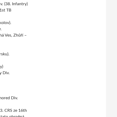
. (38. Infantry)
1st TB
olov).
.
há Ves, Zhůří –
rsku).
y)
y Div.
mored Div.
23. CRS ze 16th
 tato obrněná