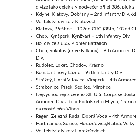
divize jako celek a v podvečer přijel 386. pluk z
Kdyně, Klatovy, Dobřany – 2nd Infantry Div, 
Velitelství divize v Klatovech.
Klatovy, Přeštice – 102nd CRG (38th, 102nd C
Cheb, Kynšperk, Kynžvart – 1th Infantry Div.
Boj divize s 655. Pionier Battalion
Cheb, Sokolov (dříve Falknov) – 9th Armored Div
Div.
Rudolec, Loket, Chodov, Krásno
Konstantinovy Lázně – 97th Infantry Div
Strážný, Horní Vltavice, Vimperk – 4th Armored
Strakonice, Písek, Sedlice, Mirotice
Nejvýchodněji z celého XII. U.S. Corps se dosta
Armored Div. a to u Podolského Mlýna, 15 km 
na mostě přes Vltavu.
Regen, Železná Ruda, Dobrá Voda – 4th Armore
Hartmanice, Sušice, Horažďovice,Blatná, Velký 
Velitelství divize v Horažďovicích.