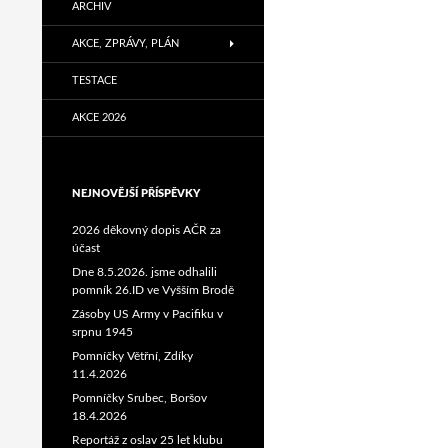
ARCHIV
AKCE, ZPRÁVY, PLÁN
TESTACE
AKCE 2026
NEJNOVĚJŠÍ PŘÍSPĚVKY
2026 děkovný dopis AČR za
účast
Dne 8.5.2026. jsme odhalili
pomník 26.ID ve Vyšším Brodě
Zásoby US Army v Pacifiku v
srpnu 1945
Pomníčky Větřní, Zdíky
11.4.2026
Pomníčky Srubec, Boršov
18.4.2026
Reportáž z oslav 25 let klubu