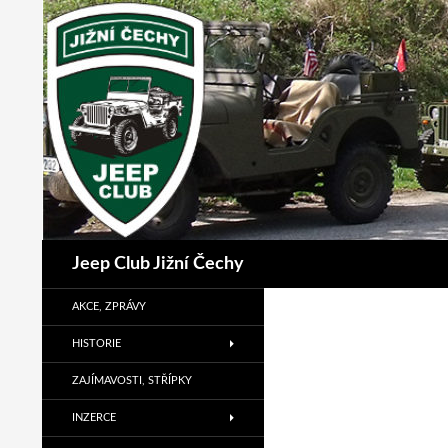
Přejít
k
obsahu
webu
Hledat
Jeep Club Jižní Čechy
AKCE, ZPRÁVY
HISTORIE
ZAJÍMAVOSTI, STŘÍPKY
INZERCE