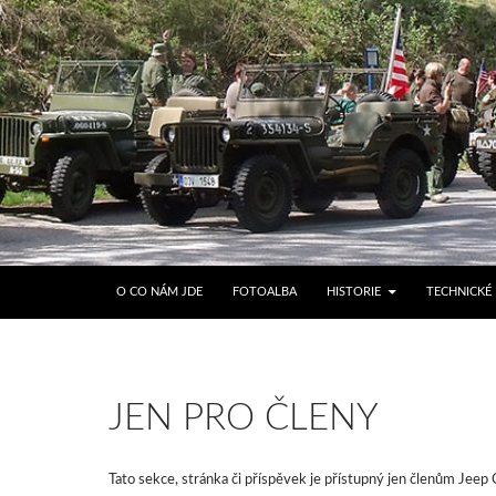
O CO NÁM JDE
FOTOALBA
HISTORIE
TECHNICKÉ 
JEN PRO ČLENY
Tato sekce, stránka či příspěvek je přístupný jen členům Jeep 